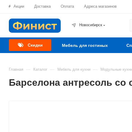
Акции
Доставка
Оплата
Адреса магазинов
Новосибирск
Скидки
Мебель для гостиных
Сп
—
—
—
Главная
Каталог
Мебель для кухни
Модульные кухни
Барселона антресоль со 