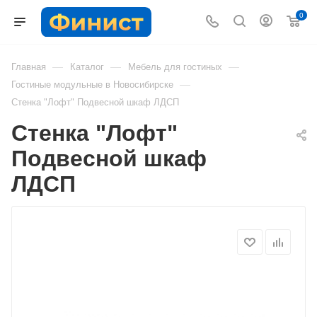
0
—
—
—
Главная
Каталог
Мебель для гостиных
—
Гостиные модульные в Новосибирске
Стенка "Лофт" Подвесной шкаф ЛДСП
Стенка "Лофт"
Подвесной шкаф
ЛДСП