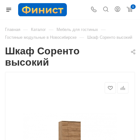
0
—
—
—
Главная
Каталог
Мебель для гостиных
—
Гостиные модульные в Новосибирске
Шкаф Соренто высокий
Шкаф Соренто
высокий