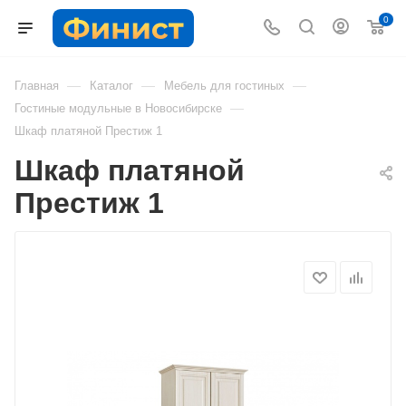
0
—
—
—
Главная
Каталог
Мебель для гостиных
—
Гостиные модульные в Новосибирске
Шкаф платяной Престиж 1
Шкаф платяной
Престиж 1