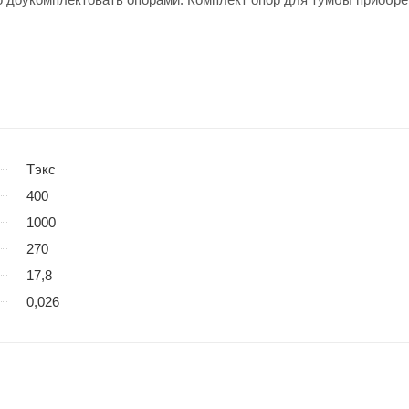
Тэкс
400
1000
270
17,8
0,026