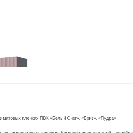
 матовых пленках ПВХ «Белый Снег», «Бриз», «Пудра»
 доукомплектовать опорами. Комплект опор для тумбы приобре