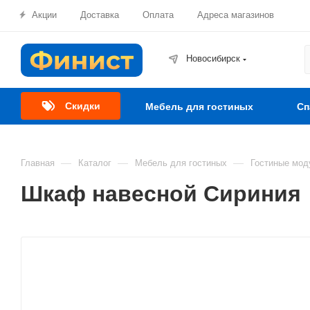
Акции
Доставка
Оплата
Адреса магазинов
Новосибирск
Скидки
Мебель для гостиных
Сп
—
—
—
Главная
Каталог
Мебель для гостиных
Гостиные мод
Шкаф навесной Сириния