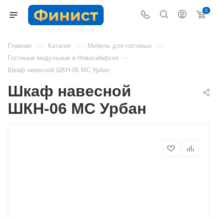
0
—
—
—
Главная
Каталог
Мебель для гостиных
—
Гостиные модульные в Новосибирске
Шкаф навесной ШКН-06 МС Урбан
Шкаф навесной
ШКН-06 МС Урбан