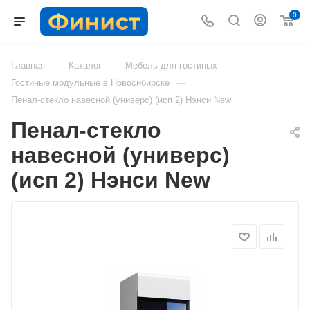
0
—
—
—
Главная
Каталог
Мебель для гостиных
—
Гостиные модульные в Новосибирске
Пенал-стекло навесной (универс) (исп 2) Нэнси New
Пенал-стекло
навесной (универс)
(исп 2) Нэнси New