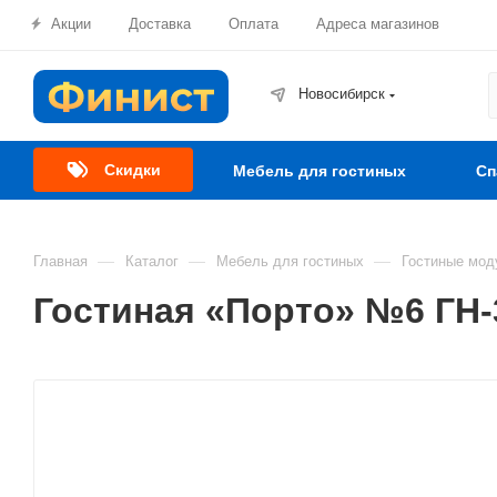
Акции
Доставка
Оплата
Адреса магазинов
Новосибирск
Скидки
Мебель для гостиных
Сп
—
—
—
Главная
Каталог
Мебель для гостиных
Гостиные мод
Гостиная «Порто» №6 ГН-