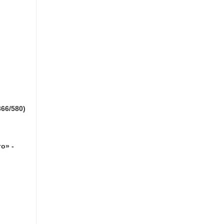
66/580)
о» -