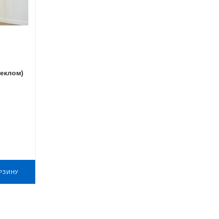
теклом)
РЗИНУ