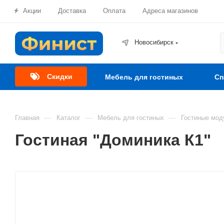
Акции
Доставка
Оплата
Адреса магазинов
Новосибирск
Скидки
Мебель для гостиных
Сп
—
—
—
Главная
Каталог
Мебель для гостиных
Гостиные мод
Гостиная "Доминика К1"