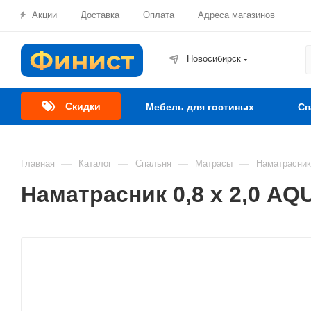
Акции
Доставка
Оплата
Адреса магазинов
Новосибирск
Скидки
Мебель для гостиных
Сп
—
—
—
—
Главная
Каталог
Спальня
Матрасы
Наматрасник
Наматрасник 0,8 х 2,0 A