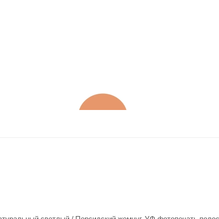
туральный светлый / Персидский жемчуг. УФ-фотопечать полос