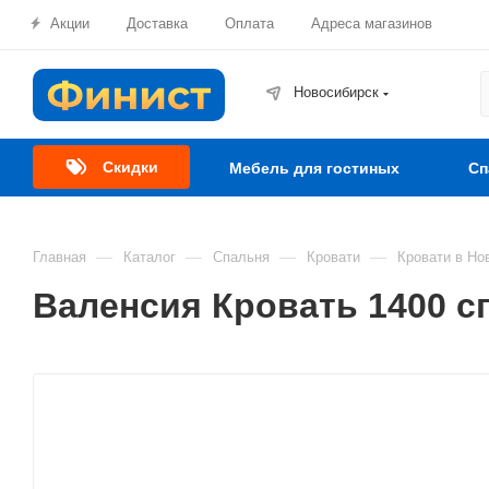
Акции
Доставка
Оплата
Адреса магазинов
Новосибирск
Скидки
Мебель для гостиных
Сп
—
—
—
—
Главная
Каталог
Спальня
Кровати
Кровати в Но
Валенсия Кровать 1400 с