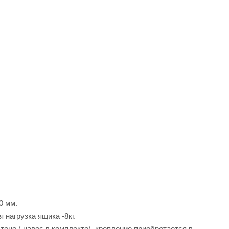
0 мм.
 нагрузка ящика -8кг.
тене ( навес в комплекте), крепление приобретается в