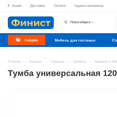
Акции
Доставка
Оплата
Адреса магазинов
Новосибирск
Скидки
Мебель для гостиных
Сп
—
—
—
—
Главная
Каталог
Спальня
Кровати
Кровати в Но
Тумба универсальная 120