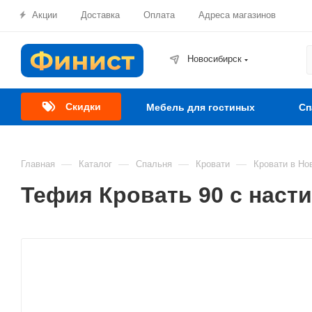
Акции
Доставка
Оплата
Адреса магазинов
Новосибирск
Скидки
Мебель для гостиных
Сп
—
—
—
—
Главная
Каталог
Спальня
Кровати
Кровати в Но
Тефия Кровать 90 с наст