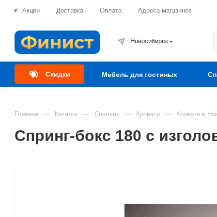
Акции
Доставка
Оплата
Адреса магазинов
Новосибирск
Скидки
Мебель для гостиных
Сп
—
—
—
—
Главная
Каталог
Спальня
Кровати
Кровати в Но
Спринг-бокс 180 с изгол