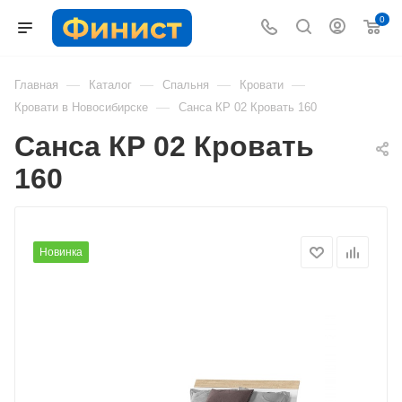
0
—
—
—
—
Главная
Каталог
Спальня
Кровати
—
Кровати в Новосибирске
Санса КР 02 Кровать 160
Санса КР 02 Кровать
160
Новинка