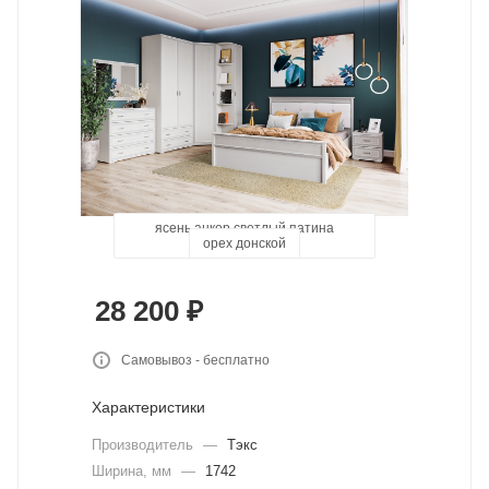
ясень анкор светлый патина
орех донской
дуб сонома
серебро
28 200
₽
Самовывоз - бесплатно
Характеристики
Производитель
—
Тэкс
Ширина, мм
—
1742