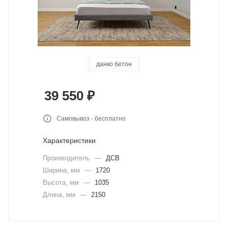
лагуна пепел
данко бетон
лагуна беж
графит
бордо
Сталь
39 550
₽
Самовывоз - бесплатно
Характеристики
Производитель
—
ДСВ
Ширина, мм
—
1720
Высота, мм
—
1035
Длина, мм
—
2150