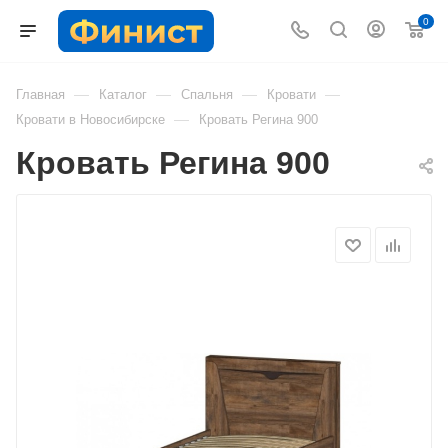
0
—
—
—
—
Главная
Каталог
Спальня
Кровати
—
Кровати в Новосибирске
Кровать Регина 900
Кровать Регина 900