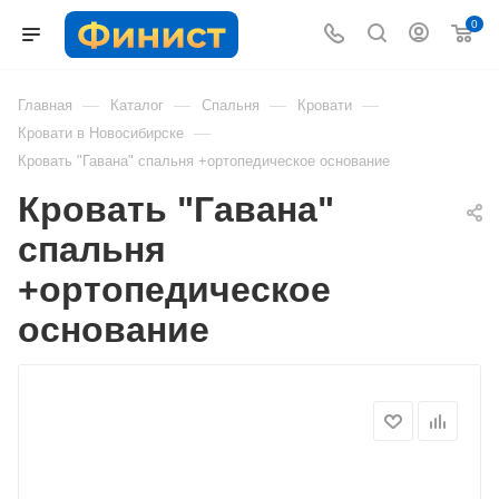
0
—
—
—
—
Главная
Каталог
Спальня
Кровати
—
Кровати в Новосибирске
Кровать "Гавана" спальня +ортопедическое основание
Кровать "Гавана"
спальня
+ортопедическое
основание