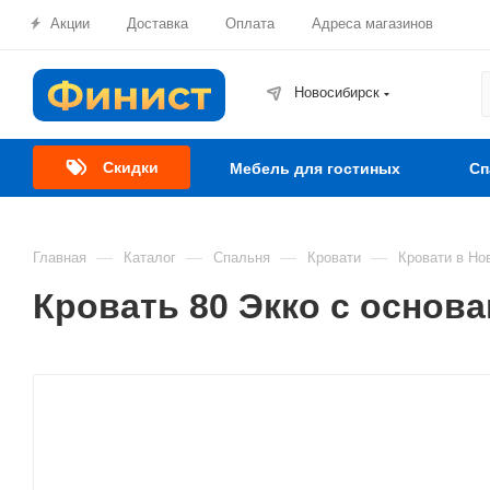
Акции
Доставка
Оплата
Адреса магазинов
Новосибирск
Скидки
Мебель для гостиных
Сп
—
—
—
—
Главная
Каталог
Спальня
Кровати
Кровати в Но
Кровать 80 Экко с основ