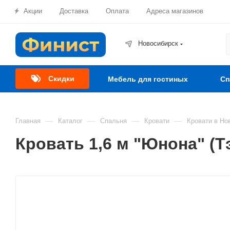
Акции
Доставка
Оплата
Адреса магазинов
Новосибирск
Скидки
Мебель для гостиных
Сп
—
—
—
—
Главная
Каталог
Спальня
Кровати
Кровати в Но
Кровать 1,6 м "Юнона" (Т