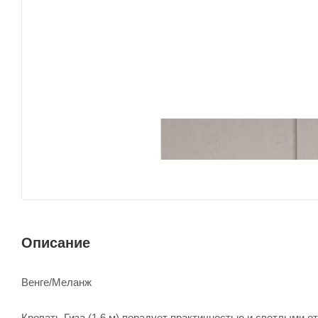
Описание
Венге/Меланж
Кровать Гиза (1.6 м) порадует практичностью и светлыми о