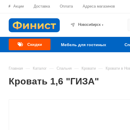
Акции
Доставка
Оплата
Адреса магазинов
Новосибирск
Скидки
Мебель для гостиных
Сп
—
—
—
—
Главная
Каталог
Спальня
Кровати
Кровати в Но
Кровать 1,6 "ГИЗА"