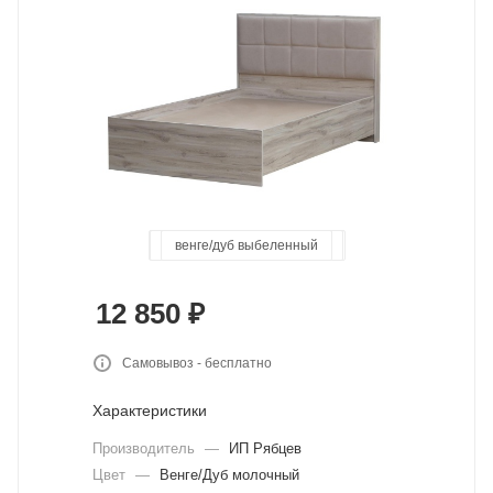
дуб юстус+бежевый велюр
ясень шимо темн/светлый
дуб юстус+серый велюр
венге/дуб выбеленный
канадский дуб
базальт
цемент
сонома
12 850
₽
Самовывоз - бесплатно
Характеристики
Производитель
—
ИП Рябцев
Цвет
—
Венге/Дуб молочный