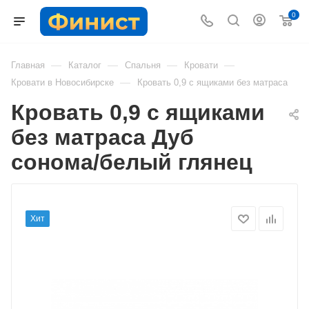
0
—
—
—
—
Главная
Каталог
Спальня
Кровати
—
Кровати в Новосибирске
Кровать 0,9 с ящиками без матраса
Кровать 0,9 с ящиками
без матраса Дуб
сонома/белый глянец
Хит