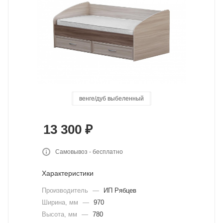
ясень шимо темн/светл
венге/дуб выбеленный
дуб канадский
дуб юстус
базальт
цемент
13 300
₽
Самовывоз - бесплатно
Характеристики
Производитель
—
ИП Рябцев
Ширина, мм
—
970
Высота, мм
—
780