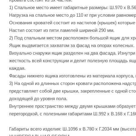
1) Спальное место имеет габаритные размеры: Ш.970 х В.56 
Нагрузка на спальное место до 110 кг при условии равноме
Основания кроватей состоит из настилов (крышек) которые
Настил состоит из пяти ламелей шириной 290 мм.
2) Под спальным местом расположен большой ящик для хран
Ящик выдвигается захватом за фасад на опорах колесных.
Визуально снаружи ящик разделен на два фасада. Изнутри 
жесткость всей конструкции и делит полезную площадь ящи
каждая.
Фасады нижнего ящика изготовлены из материала корпуса, 
3) На одной из длинных сторон кровати расположена надстр
представляет собой две крышки, закрепленные с одной стор
доходящей до уровня пола.
Внутреннее пространство между двумя крышками образует 
перегородкой, с полезными габаритами Ш.992 х В.168 х Г.16
Габариты всего изделия: Ш.1096 х В.780 х Г.2034 мм (высот