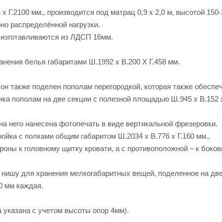
х Г.2100 мм., производится под матрац 0,9 х 2,0 м, высотой 150-
рно распределённой нагрузки.
 изготавливаются из ЛДСП 16мм.
ения белья габаритами Ш.1992 х В.200 Х Г.458 мм.
он также поделен пополам перегородкой, которая также обеспе
ка пополам на две секции с полезной площадью Ш.945 х В.152 х
на него нанесена фотопечать в виде вертикальной фрезеровки.
ойка с полками общим габаритом Ш.2034 х В.776 х Г.160 мм.,
оны к головному щитку кровати, а с противоположной – к боков
нишу для хранения мелкогабаритных вещей, поделенное на две
0 мм каждая.
а указана с учетом высоты опор 4мм).