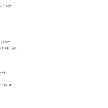
200 мм.
чивает
 Г.410 мм.
ине,
 части