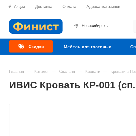
Акции
Доставка
Оплата
Адреса магазинов
Новосибирск
Скидки
Мебель для гостиных
Сп
—
—
—
—
Главная
Каталог
Спальня
Кровати
Кровати в Но
ИВИС Кровать КР-001 (сп.м