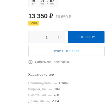
19
21
07
31
дн
час
мин
сек
13 350
₽
16 650
₽
-
20
%
В КОРЗИНУ
КУПИТЬ В 1 КЛИК
Самовывоз - бесплатно
Характеристики
Производитель
—
Стиль
Ширина, мм
—
1096
Высота, мм
—
780
Длина, мм
—
2034