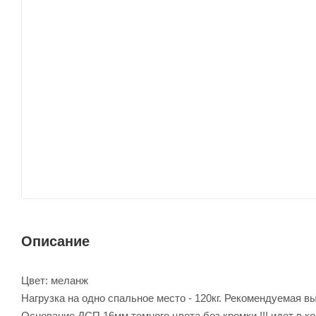
Описание
Цвет: меланж
Нагрузка на одно спальное место - 120кг. Рекомендуемая вы
Основание ДСП 16мм темного цвета без кромки !!! идет в к