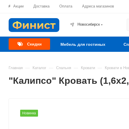
Акции
Доставка
Оплата
Адреса магазинов
Новосибирск
Скидки
Мебель для гостиных
Сп
—
—
—
—
Главная
Каталог
Спальня
Кровати
Кровати в Но
"Калипсо" Кровать (1,6х2
Новинка