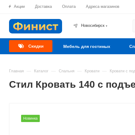
Акции
Доставка
Оплата
Адреса магазинов
Новосибирск
Скидки
Мебель для гостиных
Сп
—
—
—
—
Главная
Каталог
Спальня
Кровати
Кровати с по
Стил Кровать 140 с под
Новинка