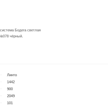
ая система Бодега светлая
мп. №078 чёрный.
Линто
1442
900
2049
101