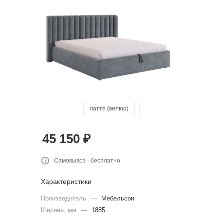
капучино (велюр)
графит (велюр)
галька (велюр)
латте (велюр)
крем (велюр)
45 150
₽
Самовывоз - бесплатно
Характеристики
Производитель
—
Мебельсон
Ширина, мм
—
1885