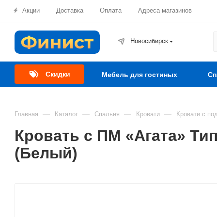
Акции
Доставка
Оплата
Адреса магазинов
Новосибирск
Скидки
Мебель для гостиных
Сп
—
—
—
—
Главная
Каталог
Спальня
Кровати
Кровати с по
Кровать с ПМ «Агата» Ти
(Белый)