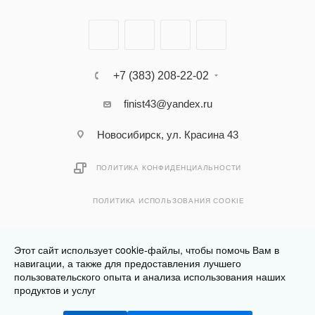
+7 (383) 208-22-02
finist43@yandex.ru
Новосибирск, ул. Красина 43
ПОЛИТИКА КОНФИДЕНЦИАЛЬНОСТИ
ПОЛИТИКА ИСПОЛЬЗОВАНИЯ COOKIE
Этот сайт использует cookie-файлы, чтобы помочь Вам в
навигации, а также для предоставления лучшего
пользовательского опыта и анализа использования наших
Разработано в
Клюква.Студия
продуктов и услуг
2026 © Финист - интернет-магазин мебели