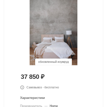
обновленный изумруд
темно-бежевый
бежевый
синий
синий
37 850
₽
Самовывоз - бесплатно
Характеристики
Производитель
—
Home