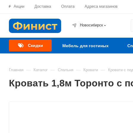
Акции
Доставка
Оплата
Адреса магазинов
Новосибирск
Скидки
Мебель для гостиных
Сп
—
—
—
—
Главная
Каталог
Спальня
Кровати
Кровати с по
Кровать 1,8м Торонто с