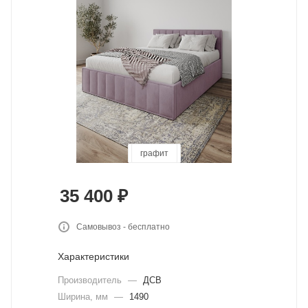
бежевый
графит
серый
пудра
35 400
₽
Самовывоз - бесплатно
Характеристики
Производитель
—
ДСВ
Ширина, мм
—
1490