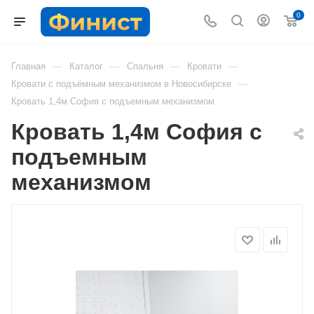
0
—
—
—
—
Главная
Каталог
Спальня
Кровати
—
Кровати с подъёмным механизмом в Новосибирске
Кровать 1,4м София с подъемным механизмом
Кровать 1,4м София с
подъемным
механизмом