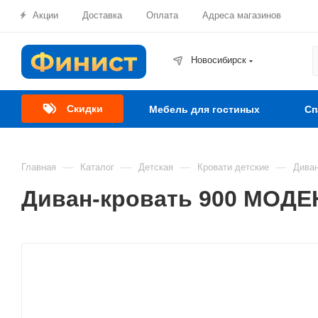
Акции
Доставка
Оплата
Адреса магазинов
Новосибирск
Скидки
Мебель для гостиных
Сп
—
—
—
—
Главная
Каталог
Детская
Кровати детские
Дива
Диван-кровать 900 МОДЕ