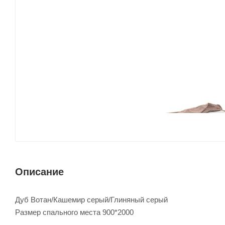
Описание
Дуб Вотан/Кашемир серый/Глиняный серый
Размер спального места 900*2000