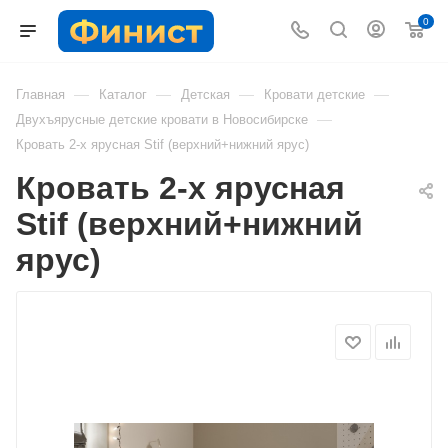
0
—
—
—
—
Главная
Каталог
Детская
Кровати детские
—
Двухъярусные детские кровати в Новосибирске
Кровать 2-х ярусная Stif (верхний+нижний ярус)
Кровать 2-х ярусная
Stif (верхний+нижний
ярус)