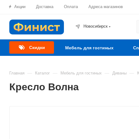
Акции
Доставка
Оплата
Адреса магазинов
Новосибирск
Скидки
Мебель для гостиных
Сп
—
—
—
—
Главная
Каталог
Мебель для гостиных
Диваны
Кресло Волна