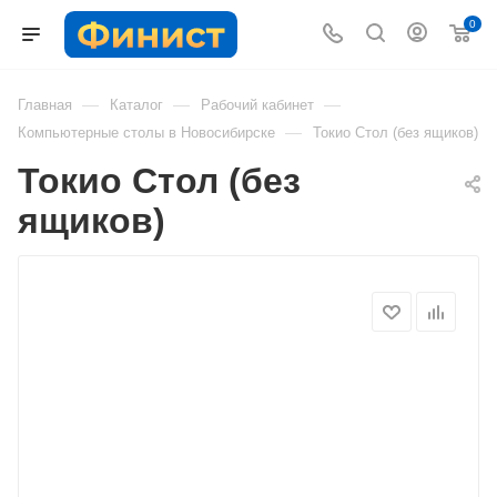
0
—
—
—
Главная
Каталог
Рабочий кабинет
—
Компьютерные столы в Новосибирске
Токио Стол (без ящиков)
Токио Стол (без
ящиков)