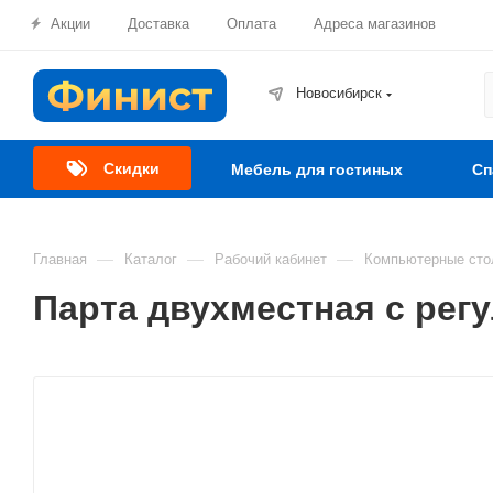
Акции
Доставка
Оплата
Адреса магазинов
Новосибирск
Скидки
Мебель для гостиных
Сп
—
—
—
Главная
Каталог
Рабочий кабинет
Компьютерные сто
Парта двухместная с ре