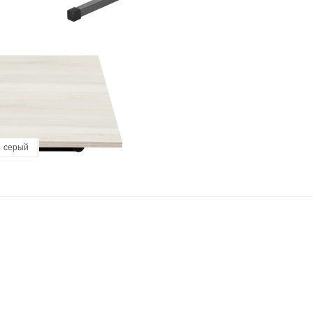
пикард
серый