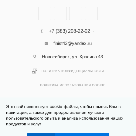
+7 (383) 208-22-02
finist43@yandex.ru
Новосибирск, ул. Красина 43
ПОЛИТИКА КОНФИДЕНЦИАЛЬНОСТИ
ПОЛИТИКА ИСПОЛЬЗОВАНИЯ COOKIE
Этот сайт использует cookie-файлы, чтобы помочь Вам в
навигации, а также для предоставления лучшего
пользовательского опыта и анализа использования наших
Разработано в
Клюква.Студия
продуктов и услуг
2026 © Финист - интернет-магазин мебели