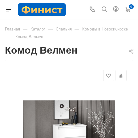
0
—
—
—
Главная
Каталог
Спальня
Комоды в Новосибирске
—
Комод Велмен
Комод Велмен