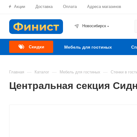
Акции
Доставка
Оплата
Адреса магазинов
Новосибирск
Скидки
Мебель для гостиных
Сп
—
—
—
Главная
Каталог
Мебель для гостиных
Стенки в гост
Центральная секция Сидн