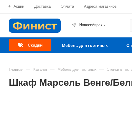
Акции
Доставка
Оплата
Адреса магазинов
Новосибирск
Скидки
Мебель для гостиных
Сп
—
—
—
Главная
Каталог
Мебель для гостиных
Стенки в гост
Шкаф Марсель Венге/Бел