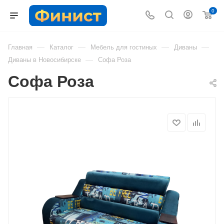
0
—
—
—
—
Главная
Каталог
Мебель для гостиных
Диваны
—
Диваны в Новосибирске
Софа Роза
Софа Роза