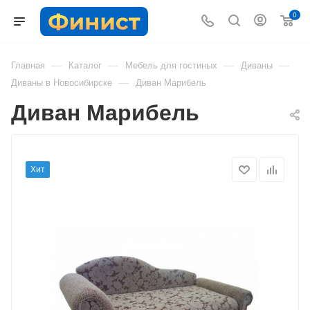
0
—
—
—
—
Главная
Каталог
Мебель для гостиных
Диваны
—
Диваны в Новосибирске
Диван Марибель
Диван Марибель
Хит