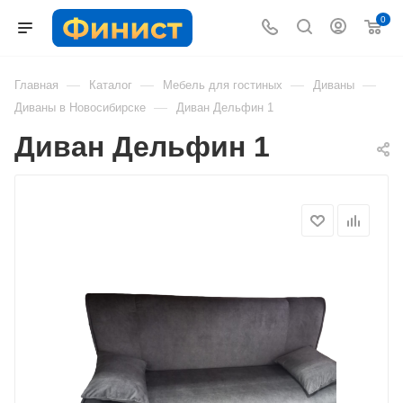
0
—
—
—
—
Главная
Каталог
Мебель для гостиных
Диваны
—
Диваны в Новосибирске
Диван Дельфин 1
Диван Дельфин 1